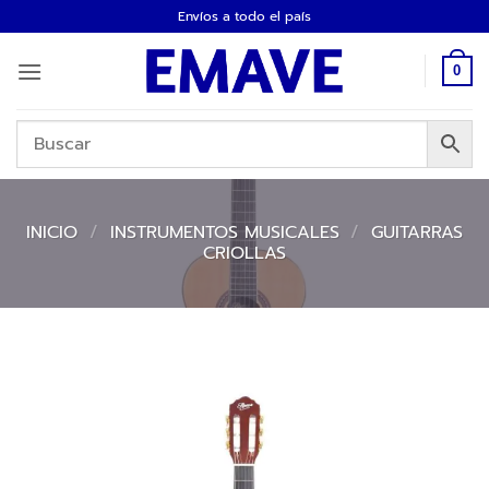
Saltar
Envíos a todo el país
al
contenido
0
INICIO
/
INSTRUMENTOS MUSICALES
/
GUITARRAS
CRIOLLAS