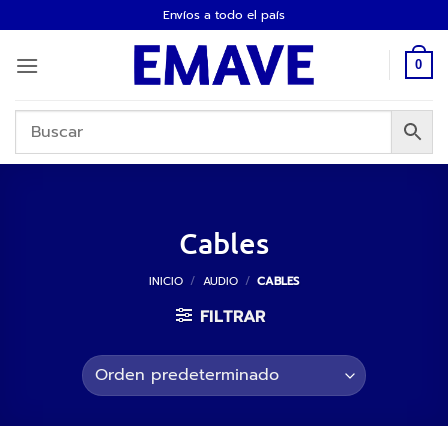
Saltar
Envíos a todo el país
al
contenido
0
Cables
INICIO
/
AUDIO
/
CABLES
FILTRAR