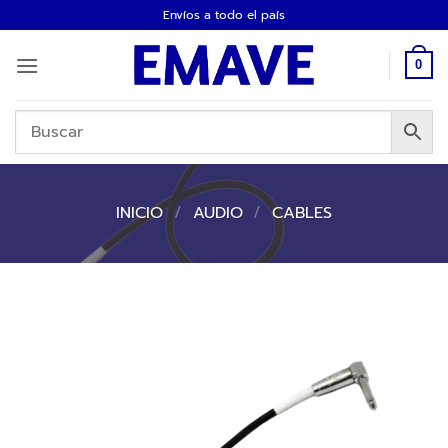
Saltar
Envíos a todo el país
al
contenido
0
INICIO
/
AUDIO
/
CABLES