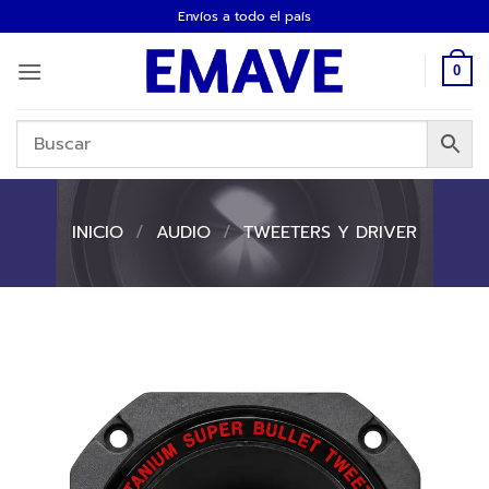
Saltar
Envíos a todo el país
al
contenido
0
INICIO
/
AUDIO
/
TWEETERS Y DRIVER