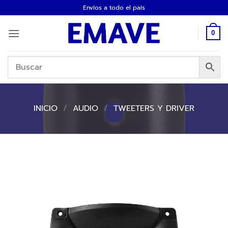
Saltar
Envíos a todo el país
al
contenido
0
INICIO
/
AUDIO
/
TWEETERS Y DRIVER