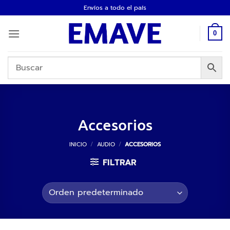
Saltar
Envíos a todo el país
al
contenido
0
Accesorios
INICIO
/
AUDIO
/
ACCESORIOS
FILTRAR