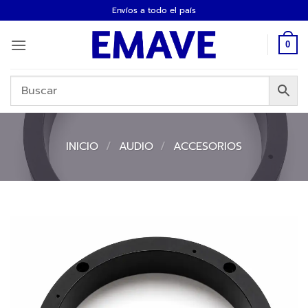
Saltar
Envíos a todo el país
al
contenido
0
INICIO
/
AUDIO
/
ACCESORIOS