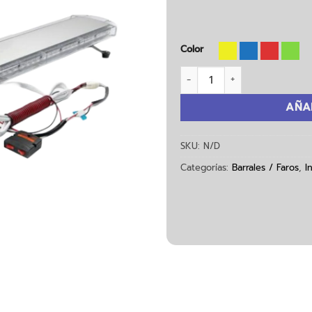
Color
Barral P903 / COB cantida
AÑA
SKU:
N/D
Categorías:
Barrales / Faros
,
I