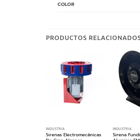
COLOR
PRODUCTOS RELACIONADO
INDUSTRIA
INDUSTRIA
ectrónica EMS-15
Sirenas Electromecánicas
Sirena Fund