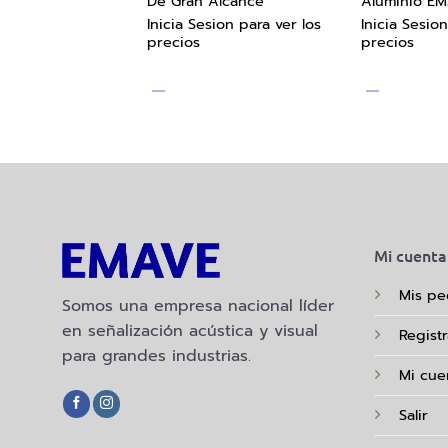
De Gran Alcance
Aluminio E
ion para ver los
Inicia Sesion para ver los
Inicia Sesion
precios
precios
Mi cuenta
Mis pe
Somos una empresa nacional líder
en señalización acústica y visual
Regist
para grandes industrias.
Mi cue
Salir