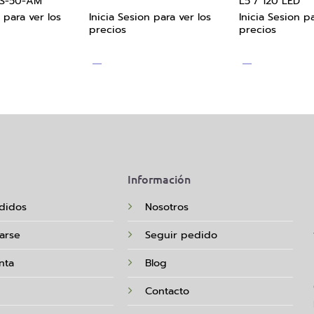
MS-50-AM
L5 / 120 LED
 para ver los
Inicia Sesion para ver los
Inicia Sesion pa
precios
precios
Información
didos
Nosotros
rarse
Seguir pedido
nta
Blog
Contacto