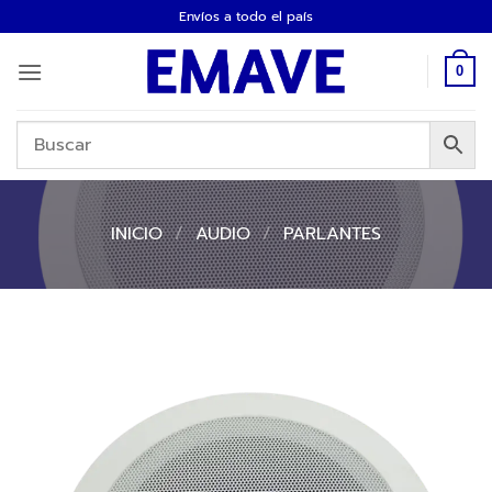
Saltar
Envíos a todo el país
al
contenido
0
INICIO
/
AUDIO
/
PARLANTES