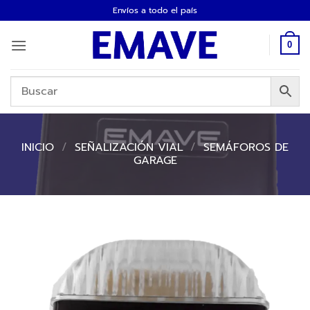
Saltar
Envíos a todo el país
al
contenido
0
INICIO
/
SEÑALIZACIÓN VIAL
/
SEMÁFOROS DE
GARAGE