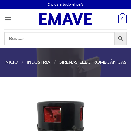
Saltar
Envíos a todo el país
al
contenido
0
INICIO
/
INDUSTRIA
/
SIRENAS ELECTROMECÁNICAS