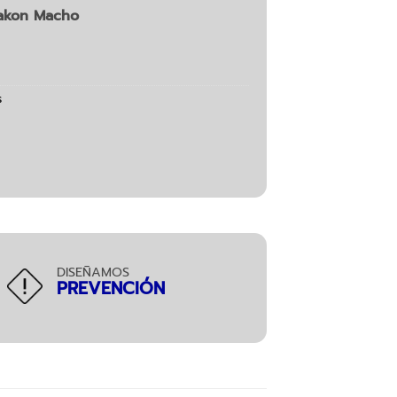
akon Macho
s
DISEÑAMOS
PREVENCIÓN