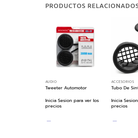
PRODUCTOS RELACIONADO
AUDIO
ACCESORIOS
Tweeter Automotor
Tubo De Sin
ion para ver los
Inicia Sesion para ver los
Inicia Sesion
precios
precios