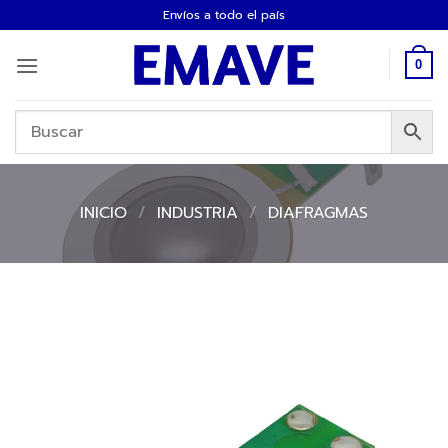
Saltar
Envíos a todo el país
al
contenido
0
INICIO
/
INDUSTRIA
/
DIAFRAGMAS