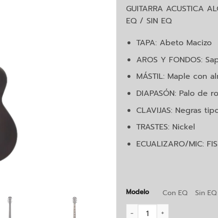
GUITARRA ACUSTICA A
EQ / SIN EQ
TAPA: Abeto Macizo
AROS Y FONDOS: Sap
MÁSTIL: Maple con a
DIAPASÓN: Palo de r
CLAVIJAS: Negras tip
TRASTES: Nickel
ECUALIZARO/MIC: FIS
Modelo
Con EQ
Sin EQ
Guitarra Acústica Alonso 