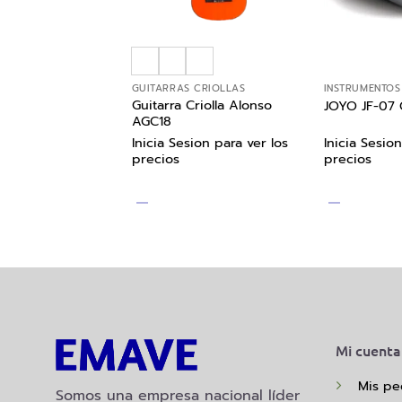
TOS MUSICALES
GUITARRAS CRIOLLAS
INSTRUMENTOS
03 Crunch
Guitarra Criolla Alonso
JOYO JF-07 C
n
AGC18
ion para ver los
Inicia Sesion para ver los
Inicia Sesion
precios
precios
Mi cuenta
Mis pe
Somos una empresa nacional líder