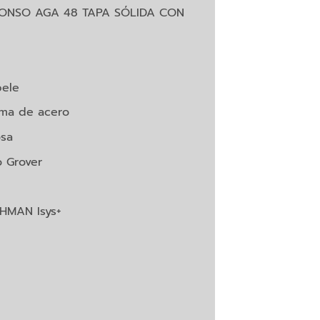
LONSO AGA 48 TAPA SÓLIDA CON
ele
lma de acero
osa
o Grover
HMAN Isys+
AGA 48 cantidad