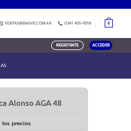
VENTAS@EMAVE.COM.AR
0341 455-9518
0
REGISTRATE
ACCEDER
CAS
ica Alonso AGA 48
r los precios