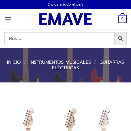
Saltar
Envíos a todo el país
al
contenido
0
INICIO
/
INSTRUMENTOS MUSICALES
/
GUITARRAS
ELÉCTRICAS