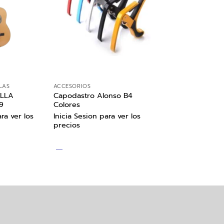
LAS
ACCESORIOS
OLLA
Capodastro Alonso B4
9
Colores
ra ver los
Inicia Sesion para ver los
precios