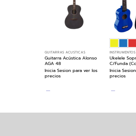
 CRIOLLAS
GUITARRAS ACÚSTICAS
INSTRUMENTOS
Criolla Alonso AGC
Guitarra Acústica Alonso
Ukelele Sop
AGA 48
C/Funda (Co
ion para ver los
Inicia Sesion para ver los
Inicia Sesion
precios
precios