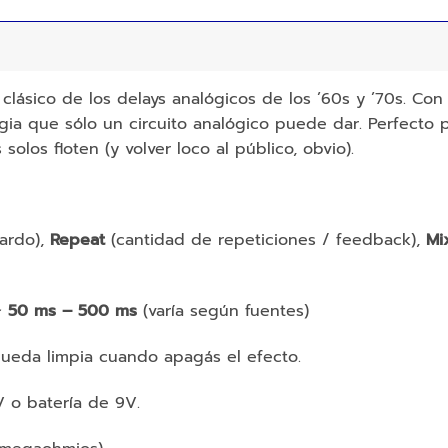
 clásico de los delays analógicos de los ’60s y ’70s. Con 
gia que sólo un circuito analógico puede dar. Perfecto p
olos floten (y volver loco al público, obvio).
ardo),
Repeat
(cantidad de repeticiones / feedback),
Mi
~
50 ms – 500 ms
(varía según fuentes)
 queda limpia cuando apagás el efecto.
 o batería de 9V.