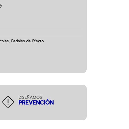
y
cales
,
Pedales de Efecto
DISEÑAMOS
PREVENCIÓN