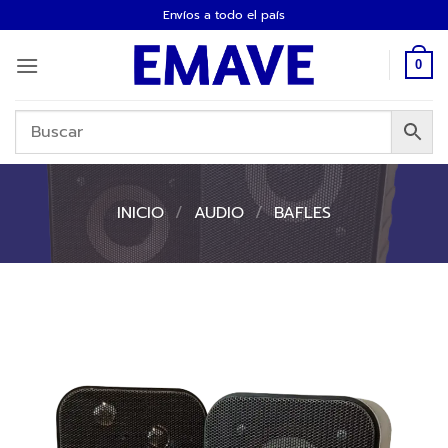
Saltar
Envíos a todo el país
al
contenido
0
INICIO
/
AUDIO
/
BAFLES