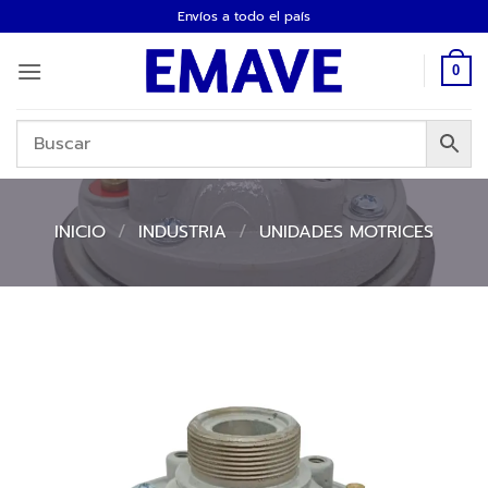
Saltar
Envíos a todo el país
al
contenido
0
INICIO
/
INDUSTRIA
/
UNIDADES MOTRICES